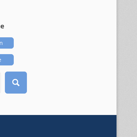
ke
n
e