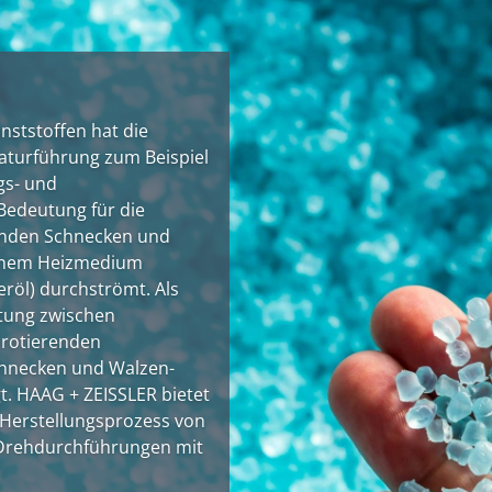
ststoffen hat die
turführung zum Beispiel
gs- und
edeutung für die
renden Schnecken und
einem Heizmedium
röl) durchströmt. Als
tung zwischen
 rotierenden
chnecken und Walzen-
. HAAG + ZEISSLER bietet
 Herstellungsprozess von
 Drehdurchführungen mit