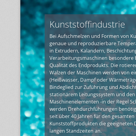
Kunststoffindustrie
Bei Aufschmelzen und Formen von Kun
genaue und reproduzierbare Tempera
in Extrudern, Kalandern, Beschichtun
Verarbeitungsmaschinen besondere B
Qualität des Endprodukts. Die rotie
Walzen der Maschinen werden von 
(Heißwasser, Dampf oder Wärmeträge
Bindeglied zur Zuführung und Abdich
stationärem Leitungssystem und den
Maschinenelementen -in der Regel S
werden Drehdurchführungen benötigt
seit über 40 Jahren für den gesamten
Kunststoffprodukten die geeigneten
langen Standzeiten an.