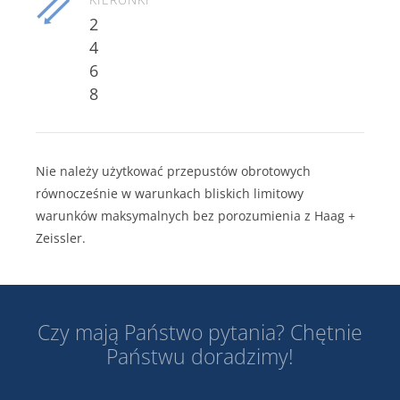
2
4
6
8
Nie należy użytkować przepustów obrotowych
równocześnie w warunkach bliskich limitowy
warunków maksymalnych bez porozumienia z Haag +
Zeissler.
Czy mają Państwo pytania? Chętnie
Państwu doradzimy!