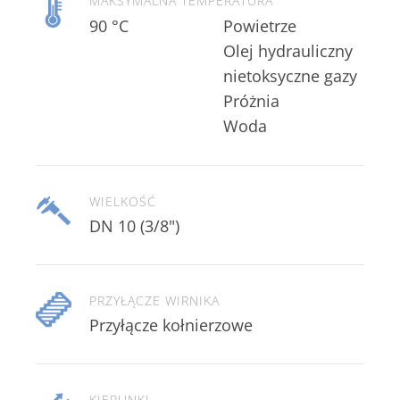
MAKSYMALNA TEMPERATURA
90 °C
Woda
WIELKOŚĆ
DN 10 (3/8")
PRZYŁĄCZE WIRNIKA
Przyłącze kołnierzowe
KIERUNKI