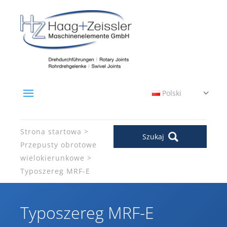
Polski
Strona startowa
Szukaj
Przepusty obrotowe
wielokierunkowe
Typoszereg MRF-E
Typoszereg MRF-E