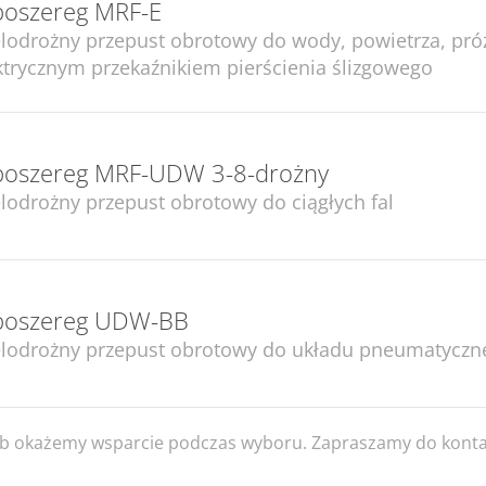
poszereg MRF-E
lodrożny przepust obrotowy do wody, powietrza, próżn
ktrycznym przekaźnikiem pierścienia ślizgowego
poszereg MRF-UDW 3-8-drożny
lodrożny przepust obrotowy do ciągłych fal
poszereg UDW-BB
lodrożny przepust obrotowy do układu pneumatyczne
b okażemy wsparcie podczas wyboru. Zapraszamy do kontak