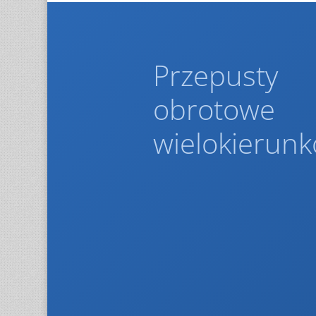
Przepusty
obrotowe
wielokierun