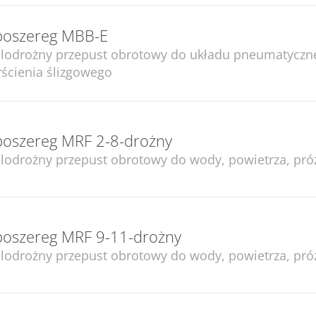
poszereg MBB-E
lodrożny przepust obrotowy do układu pneumatyczne
rścienia ślizgowego
poszereg MRF 2-8-drożny
lodrożny przepust obrotowy do wody, powietrza, próż
poszereg MRF 9-11-drożny
lodrożny przepust obrotowy do wody, powietrza, próż