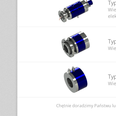
Ty
Wie
ele
Ty
Wie
Ty
Wie
Chętnie doradzimy Państwu lu