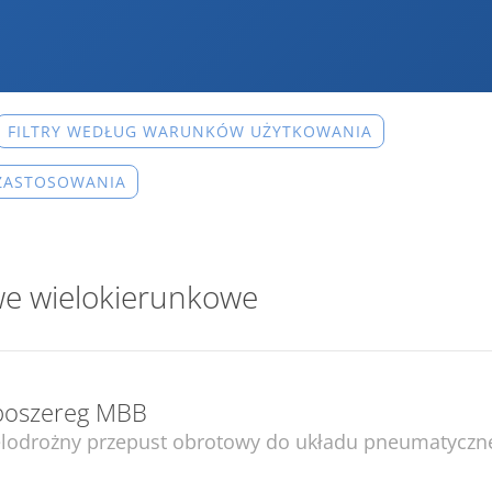
FILTRY WEDŁUG WARUNKÓW UŻYTKOWANIA
 ZASTOSOWANIA
we wielokierunkowe
poszereg MBB
lodrożny przepust obrotowy do układu pneumatyczn