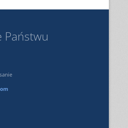
e Państwu
sanie
com