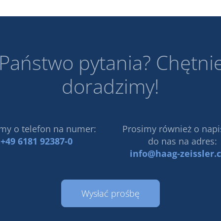
 Państwo pytania? Chętni
doradzimy!
my o telefon na numer:
Prosimy również o napi
+49 6181 92387-0
do nas na adres:
info@haag-zeissler.
Wysłać prośbę