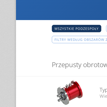
WSZYSTKIE PODZESPOŁY
FILTRY WEDŁUG OBSZARÓW
Przepusty obroto
Ty
Wie