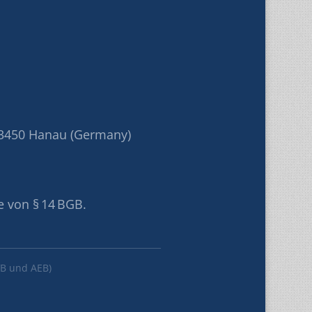
3450 Hanau (Germany)
e von § 14 BGB.
B und AEB)