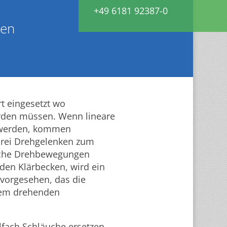
+49 6181 92387-0
zen
t eingesetzt wo
rden müssen. Wenn lineare
 werden, kommen
drei Drehgelenken zum
liche Drehbewegungen
unden Klärbecken, wird ein
vorgesehen, das die
 dem drehenden
fach Schläuche ersetzen,