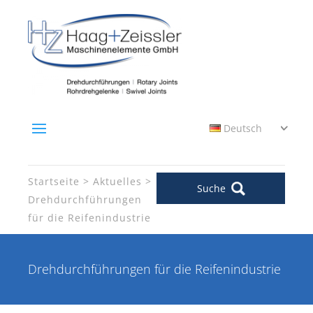
Deutsch
Startseite
Aktuelles
Suche
Drehdurchführungen
für die Reifenindustrie
Drehdurchführungen für die Reifenindustrie