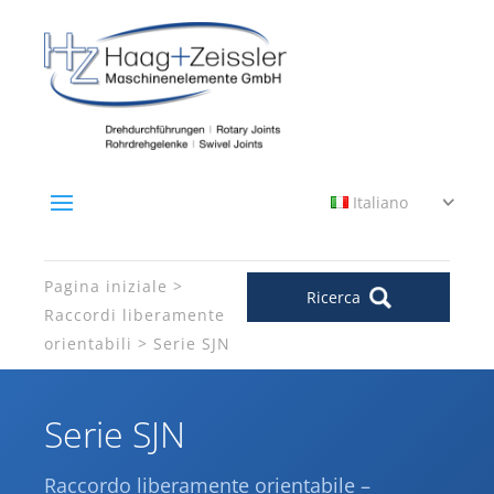
Italiano
Pagina iniziale
Ricerca
Raccordi liberamente
orientabili
Serie SJN
Serie SJN
Raccordo liberamente orientabile –