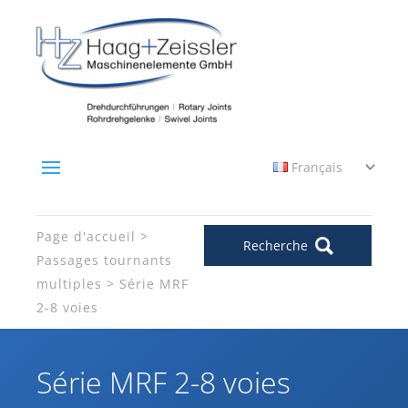
Français
Page d'accueil
Recherche
Passages tournants
multiples
Série MRF
2-8 voies
Série MRF 2-8 voies