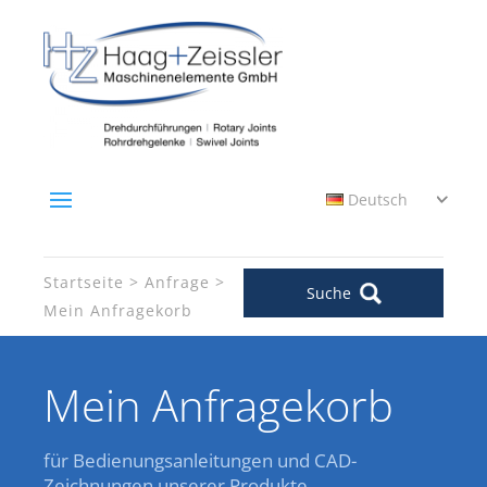
Deutsch
Startseite
Anfrage
Suche
Mein Anfragekorb
Mein Anfragekorb
für Bedienungsanleitungen und CAD-
Zeichnungen unserer Produkte