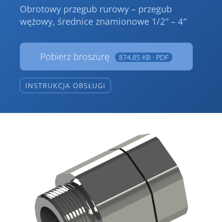
Obrotowy przegub rurowy – przegub
wężowy, średnice znamionowe 1/2″ – 4″
Pobierz broszurę
874,85 KB · PDF
INSTRUKCJA OBSŁUGI