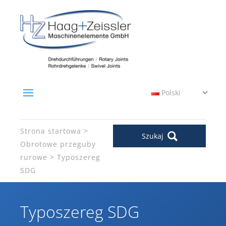
Polski
Strona startowa
Szukaj
Obrotowe przeguby
rurowe
Typoszereg
SDG
Typoszereg SDG