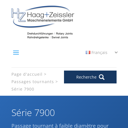
Français
Page d'accueil
Recherche
Passages tournants
Série 7900
Série 7900
Passage tournant à faible diamètre pour