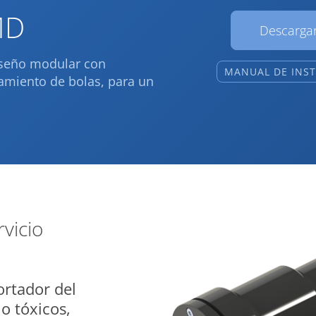
MD
Descargar
iseño modular con
MANUAL DE INS
damiento de bolas, para un
vicio
ortador del
o tóxicos,