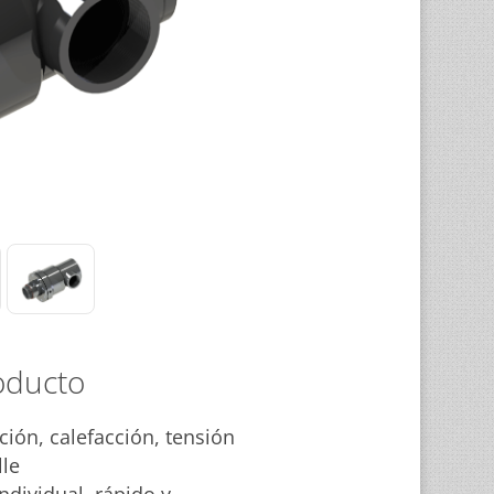
oducto
ción, calefacción, tensión
le
ndividual, rápido y