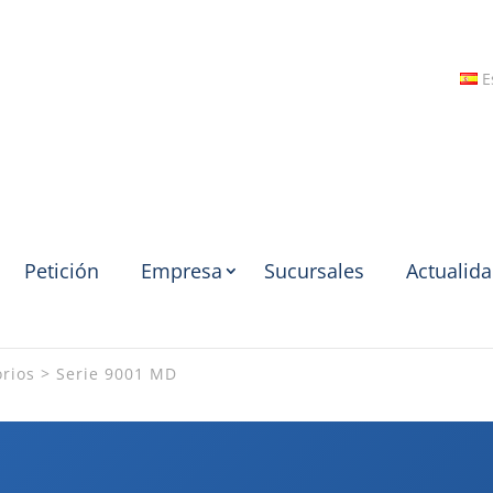
E
Petición
Empresa
Sucursales
Actualid
orios
Serie 9001 MD