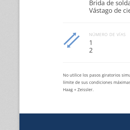
Brida de sold
Vástago de ci
NÚMERO DE VÍAS
1
2
No utilice los pasos giratorios si
límite de sus condiciones máximas
Haag + Zeissler.