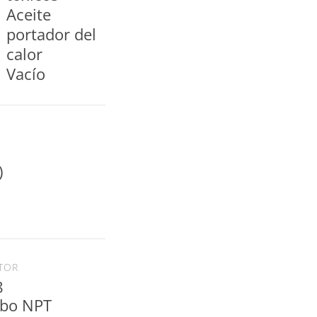
Aceite
portador del
Vacío
)
TOR
8
ubo NPT