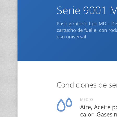
Serie 9001 
Paso giratorio tipo MD – D
cartucho de fuelle, con ro
uso universal
Condiciones de ser
MEDIO
Aire, Aceite p
calor, Gases n