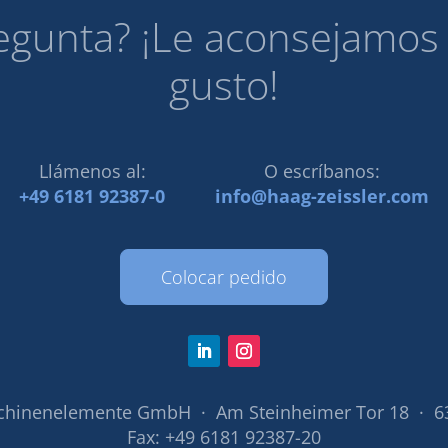
egunta? ¡Le aconsejamo
gusto!
Llámenos al:
O escríbanos:
+49 6181 92387-0
info@haag-zeissler.com
Colocar pedido
chinenelemente GmbH · Am Steinheimer Tor 18 · 6
Fax: +49 6181 92387-20