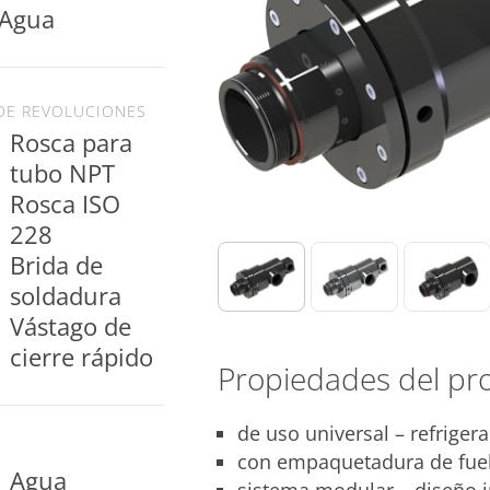
 Agua
DE REVOLUCIONES
Rosca para
tubo NPT
Rosca ISO
Brida de
Vástago de
cierre rápido
Propiedades del pr
de uso universal – refrigera
con empaquetadura de fuel
Agua
sistema modular – diseño i