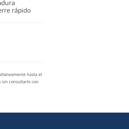
adura
erre rápido
multáneamente hasta el
 sin consultarlo con