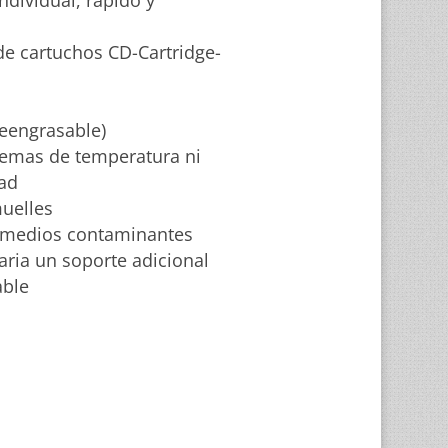
e cartuchos CD-Cartridge-
eengrasable)
lemas de temperatura ni
ad
muelles
a medios contaminantes
aria un soporte adicional
able