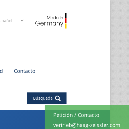
spañol
ad
Contacto
Búsqueda
Petición
/
Contacto
vertrieb@haag-zeissler.com