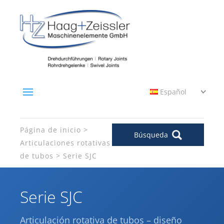
Español
Página de inicio
Búsqueda
Articulaciones rotativas
de tubos
Serie SJC
Serie SJC
Articulación rotativa de tubos – diseño